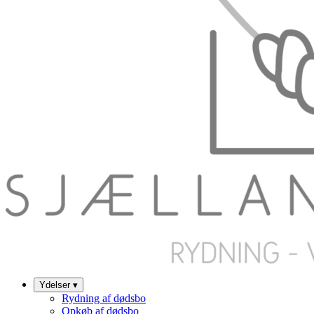
Ydelser
▾
Rydning af dødsbo
Opkøb af dødsbo