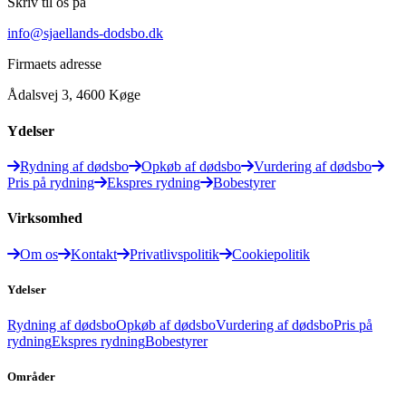
Skriv til os på
info@sjaellands-dodsbo.dk
Firmaets adresse
Ådalsvej 3, 4600 Køge
Ydelser
Rydning af dødsbo
Opkøb af dødsbo
Vurdering af dødsbo
Pris på rydning
Ekspres rydning
Bobestyrer
Virksomhed
Om os
Kontakt
Privatlivspolitik
Cookiepolitik
Ydelser
Rydning af dødsbo
Opkøb af dødsbo
Vurdering af dødsbo
Pris på
rydning
Ekspres rydning
Bobestyrer
Områder