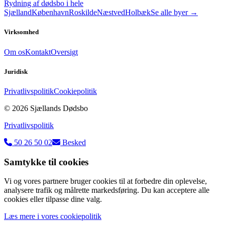
Rydning af dødsbo i hele
Sjælland
København
Roskilde
Næstved
Holbæk
Se alle byer →
Virksomhed
Om os
Kontakt
Oversigt
Juridisk
Privatlivspolitik
Cookiepolitik
©
2026
Sjællands Dødsbo
Privatlivspolitik
50 26 50 02
Besked
Samtykke til cookies
Vi og vores partnere bruger cookies til at forbedre din oplevelse,
analysere trafik og målrette markedsføring. Du kan acceptere alle
cookies eller tilpasse dine valg.
Læs mere i vores cookiepolitik