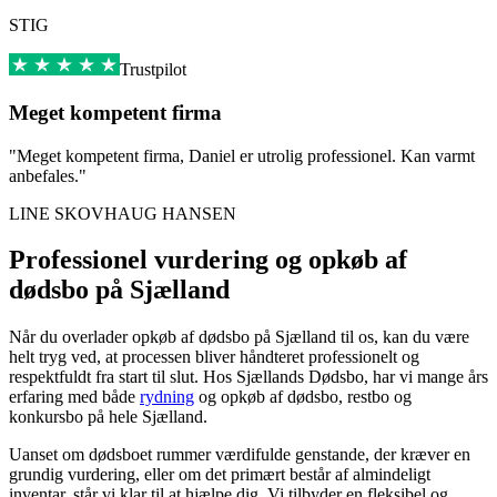
STIG
Trustpilot
Meget kompetent firma
"Meget kompetent firma, Daniel er utrolig professionel. Kan varmt
anbefales."
LINE SKOVHAUG HANSEN
Professionel vurdering og opkøb af
dødsbo på Sjælland
Når du overlader opkøb af dødsbo på Sjælland til os, kan du være
helt tryg ved, at processen bliver håndteret professionelt og
respektfuldt fra start til slut. Hos Sjællands Dødsbo, har vi mange års
erfaring med både
rydning
og opkøb af dødsbo, restbo og
konkursbo på hele Sjælland.
Uanset om dødsboet rummer værdifulde genstande, der kræver en
grundig vurdering, eller om det primært består af almindeligt
inventar, står vi klar til at hjælpe dig. Vi tilbyder en fleksibel og