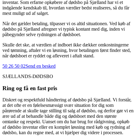
inventar. Som erfarne opkøbere af dødsbo på Sjælland har vi et
indgående kendskab til, hvordan værdier bedst realiseres, så du får
mest muligt ud af salget.
Når det gælder betaling, tilpasser vi os altid situationen. Ved køb af
dødsbo på Sjælland afregner vi typisk kontant med dig, inden vi
påbegynder selve rydningen af dødsboet.
Skulle det ske, at værdien af indboet ikke dækker omkostningerne
ved tømning, aftaler vi en løsning, hvor betalingen først finder sted,
når dødsboet er ryddet og afleveret i aftalt stand.
50 26 50 02
Send en besked
SJÆLLANDS-DØDSBO
Ring og få en fast pris
Diskret og respektfuld håndtering af dødsbo på Sjælland. Vi forstår,
at det ofte er en følelsesmæssigt svær situation for dig som
pårørende at skulle tage stilling til salg af dødsbo, og derfor gør vi en
ære ud af at behandle både dig og dødsboet med den største
omtanke og respekt. Uanset om du har brug for rådgivning, opkøb
af dødsbo inventar eller en komplet løsning med køb og rydning af
dødsbo, kan du regne med, at vi hjælper dig videre i processen.