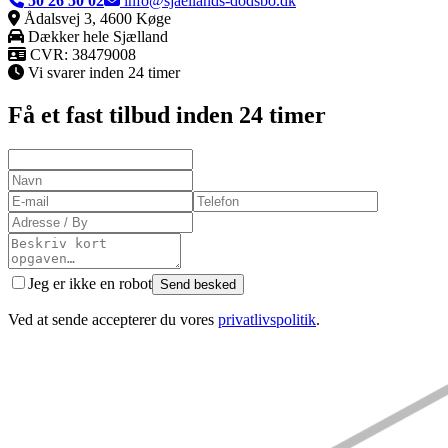
50 26 50 02
info@sjaellands-dodsbo.dk
Ådalsvej 3, 4600 Køge
Dækker
hele Sjælland
CVR:
38479008
Vi svarer inden 24 timer
Få et fast tilbud inden 24 timer
Jeg er ikke en robot
Send besked
Ved at sende accepterer du vores
privatlivspolitik
.