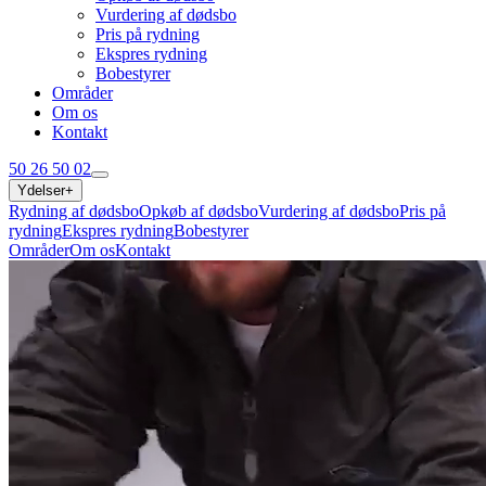
Vurdering af dødsbo
Pris på rydning
Ekspres rydning
Bobestyrer
Områder
Om os
Kontakt
50 26 50 02
Ydelser
+
Rydning af dødsbo
Opkøb af dødsbo
Vurdering af dødsbo
Pris på
rydning
Ekspres rydning
Bobestyrer
Områder
Om os
Kontakt
50 26 50 02