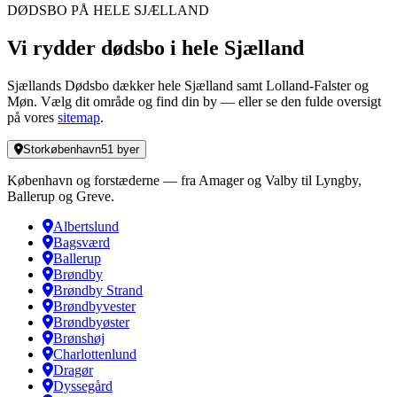
DØDSBO PÅ HELE SJÆLLAND
Vi rydder dødsbo i hele Sjælland
Sjællands Dødsbo dækker hele Sjælland samt Lolland-Falster og
Møn. Vælg dit område og find din by — eller se den fulde oversigt
på vores
sitemap
.
Storkøbenhavn
51
byer
København og forstæderne — fra Amager og Valby til Lyngby,
Ballerup og Greve.
Albertslund
Bagsværd
Ballerup
Brøndby
Brøndby Strand
Brøndbyvester
Brøndbyøster
Brønshøj
Charlottenlund
Dragør
Dyssegård