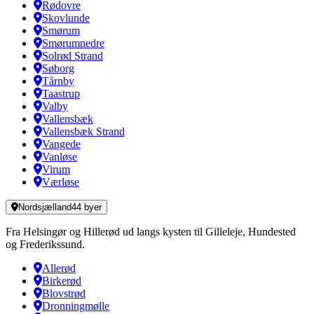
Rødovre
Skovlunde
Smørum
Smørumnedre
Solrød Strand
Søborg
Tårnby
Taastrup
Valby
Vallensbæk
Vallensbæk Strand
Vangede
Vanløse
Virum
Værløse
Nordsjælland
44
byer
Fra Helsingør og Hillerød ud langs kysten til Gilleleje, Hundested
og Frederikssund.
Allerød
Birkerød
Blovstrød
Dronningmølle