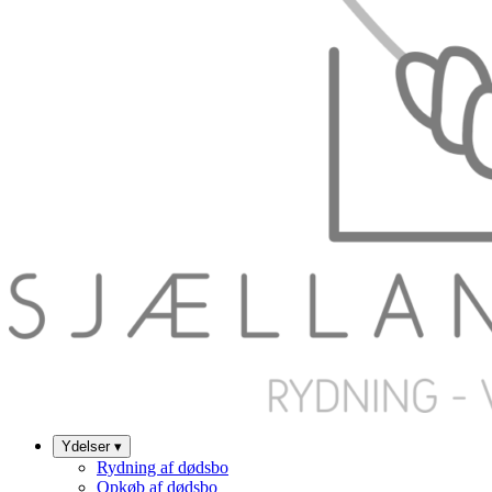
Ydelser
▾
Rydning af dødsbo
Opkøb af dødsbo