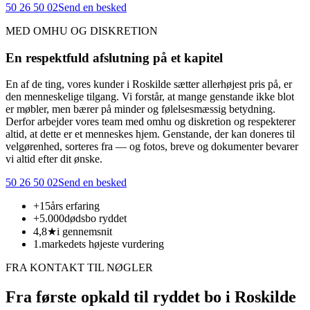
50 26 50 02
Send en besked
MED OMHU OG DISKRETION
En respektfuld afslutning på et kapitel
En af de ting, vores kunder i Roskilde sætter allerhøjest pris på, er
den menneskelige tilgang. Vi forstår, at mange genstande ikke blot
er møbler, men bærer på minder og følelsesmæssig betydning.
Derfor arbejder vores team med omhu og diskretion og respekterer
altid, at dette er et menneskes hjem. Genstande, der kan doneres til
velgørenhed, sorteres fra — og fotos, breve og dokumenter bevarer
vi altid efter dit ønske.
50 26 50 02
Send en besked
+15
års erfaring
+5.000
dødsbo ryddet
4,8★
i gennemsnit
1.
markedets højeste vurdering
FRA KONTAKT TIL NØGLER
Fra første opkald til ryddet bo i Roskilde