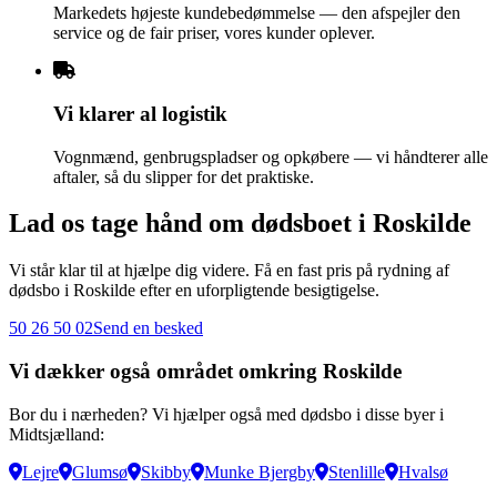
Markedets højeste kundebedømmelse — den afspejler den
service og de fair priser, vores kunder oplever.
Vi klarer al logistik
Vognmænd, genbrugspladser og opkøbere — vi håndterer alle
aftaler, så du slipper for det praktiske.
Lad os tage hånd om dødsboet i Roskilde
Vi står klar til at hjælpe dig videre. Få en fast pris på rydning af
dødsbo i Roskilde efter en uforpligtende besigtigelse.
50 26 50 02
Send en besked
Vi dækker også området omkring Roskilde
Bor du i nærheden? Vi hjælper også med dødsbo i disse byer i
Midtsjælland:
Lejre
Glumsø
Skibby
Munke Bjergby
Stenlille
Hvalsø