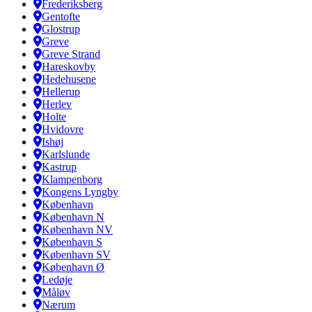
Frederiksberg
Gentofte
Glostrup
Greve
Greve Strand
Hareskovby
Hedehusene
Hellerup
Herlev
Holte
Hvidovre
Ishøj
Karlslunde
Kastrup
Klampenborg
Kongens Lyngby
København
København N
København NV
København S
København SV
København Ø
Ledøje
Måløv
Nærum