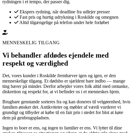
rydningen i et tempo, der passer dig.
Ekspres rydning, når deadline fra udlejer presser
Fast pris og hurtig udrykning i Roskilde og omegnen
Altid tilgængelige på telefon under hele forløbet
MENNESKELIG TILGANG
Vi behandler afdødes ejendele med
respekt og værdighed
Det, vores kunder i Roskilde fremhæver igen og igen, er den
menneskelige tilgang. Et dødsbo er sjældent bare indbo — mange
ting bærer på minder. Derfor arbejder vores folk altid med omtanke,
diskretion og respekt for, at vi befinder os i et menneskes hjem.
Brugbare genstande sorteres fra og kan doneres til velgørenhed, hvis
familien ønsker det. Antikviteter og møbler af værdi vurderer vi
grundigt og tilbyder at købe til en fair pris i stedet for blot at køre
dem på genbrugspladsen.
Ingen to boer er ens, og ingen to familier er ens. Vi lytter til dine