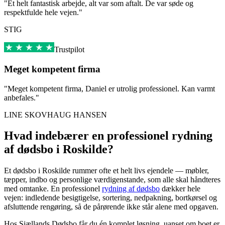
"Et helt fantastisk arbejde, alt var som aftalt. De var søde og
respektfulde hele vejen."
STIG
Trustpilot
Meget kompetent firma
"Meget kompetent firma, Daniel er utrolig professionel. Kan varmt
anbefales."
LINE SKOVHAUG HANSEN
Hvad indebærer en professionel rydning
af dødsbo i Roskilde?
Et dødsbo i Roskilde rummer ofte et helt livs ejendele — møbler,
tæpper, indbo og personlige værdigenstande, som alle skal håndteres
med omtanke. En professionel
rydning af dødsbo
dækker hele
vejen: indledende besigtigelse, sortering, nedpakning, bortkørsel og
afsluttende rengøring, så de pårørende ikke står alene med opgaven.
Hos Sjællands Dødsbo får du én komplet løsning, uanset om boet er