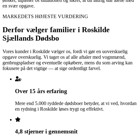
ønsker, tilpasser os situationen og sikrer, at du aldrig står alene med
en svær opgave.
MARKEDETS HØJESTE VURDERING
Derfor vælger familier i Roskilde
Sjællands Dødsbo
Vores kunder i Roskilde vælger os, fordi vi gør en uoverskuelig
opgave overskuelig. Vi tager os af alle aftaler med vognmænd,
genbrugspladser og eventuelle opkøbere, mens du som arving kan
fokusere på det vigtige — at sige ordentligt farvel.
Over 15 års erfaring
Mere end 5.000 ryddede dødsboer betyder, at vi ved, hvordan
en rydning i Roskilde løses trygt og effektivt.
4,8 stjerner i gennemsnit