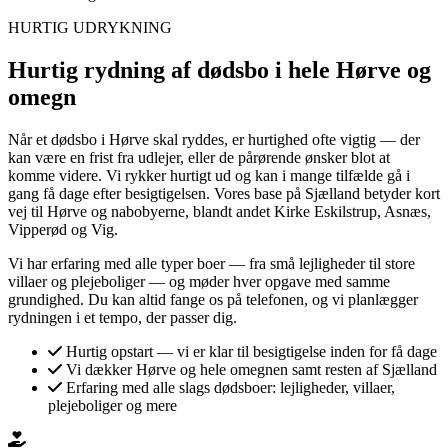
HURTIG UDRYKNING
Hurtig rydning af dødsbo i hele Hørve og
omegn
Når et dødsbo i Hørve skal ryddes, er hurtighed ofte vigtig — der
kan være en frist fra udlejer, eller de pårørende ønsker blot at
komme videre. Vi rykker hurtigt ud og kan i mange tilfælde gå i
gang få dage efter besigtigelsen. Vores base på Sjælland betyder kort
vej til Hørve og nabobyerne, blandt andet Kirke Eskilstrup, Asnæs,
Vipperød og Vig.
Vi har erfaring med alle typer boer — fra små lejligheder til store
villaer og plejeboliger — og møder hver opgave med samme
grundighed. Du kan altid fange os på telefonen, og vi planlægger
rydningen i et tempo, der passer dig.
Hurtig opstart — vi er klar til besigtigelse inden for få dage
Vi dækker Hørve og hele omegnen samt resten af Sjælland
Erfaring med alle slags dødsboer: lejligheder, villaer,
plejeboliger og mere