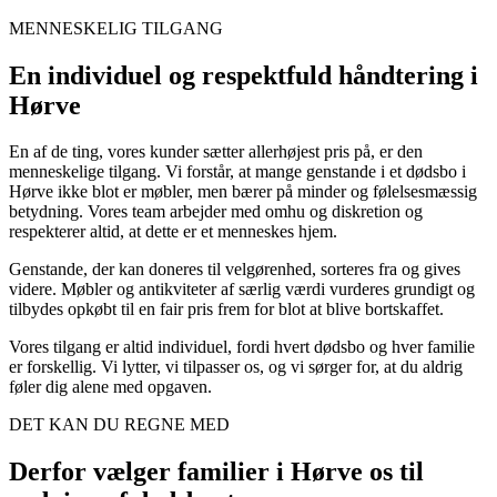
MENNESKELIG TILGANG
En individuel og respektfuld håndtering i
Hørve
En af de ting, vores kunder sætter allerhøjest pris på, er den
menneskelige tilgang. Vi forstår, at mange genstande i et dødsbo i
Hørve ikke blot er møbler, men bærer på minder og følelsesmæssig
betydning. Vores team arbejder med omhu og diskretion og
respekterer altid, at dette er et menneskes hjem.
Genstande, der kan doneres til velgørenhed, sorteres fra og gives
videre. Møbler og antikviteter af særlig værdi vurderes grundigt og
tilbydes opkøbt til en fair pris frem for blot at blive bortskaffet.
Vores tilgang er altid individuel, fordi hvert dødsbo og hver familie
er forskellig. Vi lytter, vi tilpasser os, og vi sørger for, at du aldrig
føler dig alene med opgaven.
DET KAN DU REGNE MED
Derfor vælger familier i Hørve os til