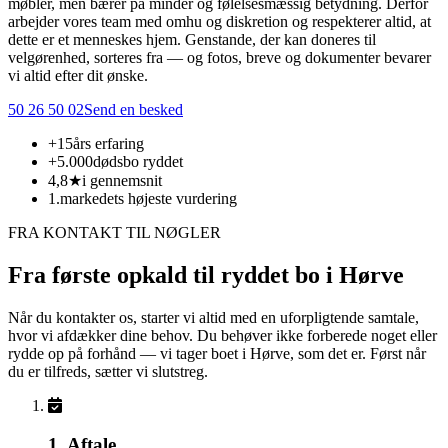
møbler, men bærer på minder og følelsesmæssig betydning. Derfor
arbejder vores team med omhu og diskretion og respekterer altid, at
dette er et menneskes hjem. Genstande, der kan doneres til
velgørenhed, sorteres fra — og fotos, breve og dokumenter bevarer
vi altid efter dit ønske.
50 26 50 02
Send en besked
+15
års erfaring
+5.000
dødsbo ryddet
4,8★
i gennemsnit
1.
markedets højeste vurdering
FRA KONTAKT TIL NØGLER
Fra første opkald til ryddet bo i Hørve
Når du kontakter os, starter vi altid med en uforpligtende samtale,
hvor vi afdækker dine behov. Du behøver ikke forberede noget eller
rydde op på forhånd — vi tager boet i Hørve, som det er. Først når
du er tilfreds, sætter vi slutstreg.
1. Aftale