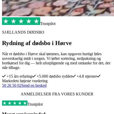
Trustpilot
SJÆLLANDS DØDSBO
Rydning af dødsbo i Hørve
Når et dødsbo i Hørve skal tømmes, kan opgaven hurtigt føles
uoverskuelig midt i sorgen. Vi løfter sortering, nedpakning og
bortkørsel for dig — helt uforpligtende og med omtanke for det, der
står tilbage.
+15 års erfaring
+5.000 dødsbo ryddet
+4.8 stjerner
Markedets højeste vurdering
50 26 50 02
Send en besked
ANMELDELSER FRA VORES KUNDER
Trustpilot