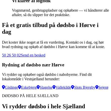
Vi klarer al logistik
Vognmænd, genbrugspladser og opkøbere — vi håndterer alle
aftaler, så du slipper for det praktiske.
Få et gratis tilbud på dødsbo i Hørve i
dag
Det koster ikke noget at få en vurdering. Kontakt os i dag, og hør
hvad rydning og opkøb af dødsbo i Hørve kan komme til at koste.
50 26 50 02
Send en besked
Rydning af dødsbo nær Hørve
Vi rydder og opkøber også dødsbo i nabobyerne. Find dit
lokalområde i Vestsjælland herunder:
Gislinge
Eskebjerg
Slagelse
Vallekilde
Slots Bjergby
Sejerø
DØDSBO PÅ HELE SJÆLLAND
Vi rydder dødsbo i hele Sjælland