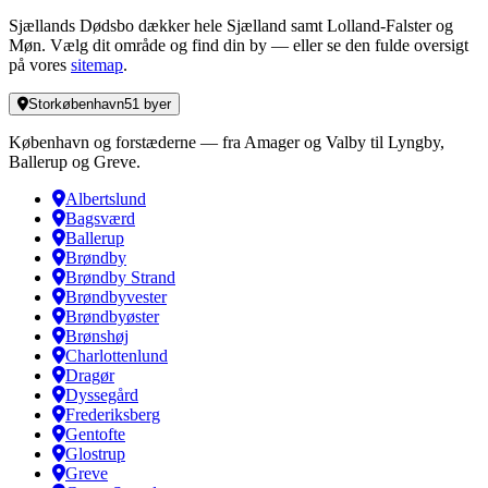
Sjællands Dødsbo dækker hele Sjælland samt Lolland-Falster og
Møn. Vælg dit område og find din by — eller se den fulde oversigt
på vores
sitemap
.
Storkøbenhavn
51
byer
København og forstæderne — fra Amager og Valby til Lyngby,
Ballerup og Greve.
Albertslund
Bagsværd
Ballerup
Brøndby
Brøndby Strand
Brøndbyvester
Brøndbyøster
Brønshøj
Charlottenlund
Dragør
Dyssegård
Frederiksberg
Gentofte
Glostrup
Greve