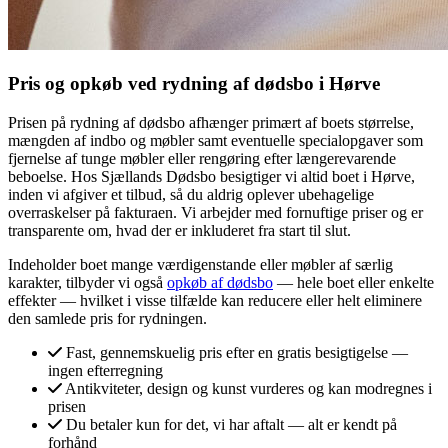
Pris og opkøb ved rydning af dødsbo i Hørve
Prisen på rydning af dødsbo afhænger primært af boets størrelse,
mængden af indbo og møbler samt eventuelle specialopgaver som
fjernelse af tunge møbler eller rengøring efter længerevarende
beboelse. Hos Sjællands Dødsbo besigtiger vi altid boet i Hørve,
inden vi afgiver et tilbud, så du aldrig oplever ubehagelige
overraskelser på fakturaen. Vi arbejder med fornuftige priser og er
transparente om, hvad der er inkluderet fra start til slut.
Indeholder boet mange værdigenstande eller møbler af særlig
karakter, tilbyder vi også
opkøb af dødsbo
— hele boet eller enkelte
effekter — hvilket i visse tilfælde kan reducere eller helt eliminere
den samlede pris for rydningen.
Fast, gennemskuelig pris efter en gratis besigtigelse —
ingen efterregning
Antikviteter, design og kunst vurderes og kan modregnes i
prisen
Du betaler kun for det, vi har aftalt — alt er kendt på
forhånd