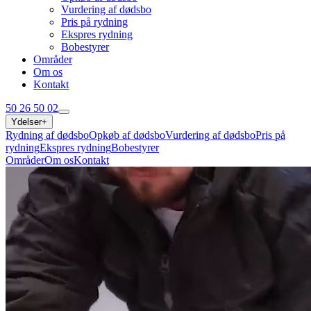
Vurdering af dødsbo
Pris på rydning
Ekspres rydning
Bobestyrer
Områder
Om os
Kontakt
50 26 50 02
Ydelser
+
Rydning af dødsbo
Opkøb af dødsbo
Vurdering af dødsbo
Pris på
rydning
Ekspres rydning
Bobestyrer
Områder
Om os
Kontakt
50 26 50 02