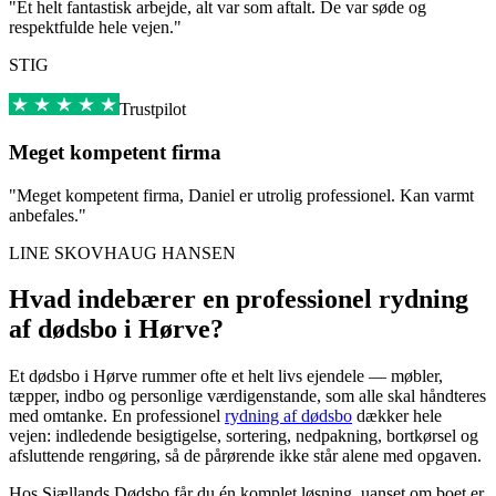
"Et helt fantastisk arbejde, alt var som aftalt. De var søde og
respektfulde hele vejen."
STIG
Trustpilot
Meget kompetent firma
"Meget kompetent firma, Daniel er utrolig professionel. Kan varmt
anbefales."
LINE SKOVHAUG HANSEN
Hvad indebærer en professionel rydning
af dødsbo i Hørve?
Et dødsbo i Hørve rummer ofte et helt livs ejendele — møbler,
tæpper, indbo og personlige værdigenstande, som alle skal håndteres
med omtanke. En professionel
rydning af dødsbo
dækker hele
vejen: indledende besigtigelse, sortering, nedpakning, bortkørsel og
afsluttende rengøring, så de pårørende ikke står alene med opgaven.
Hos Sjællands Dødsbo får du én komplet løsning, uanset om boet er