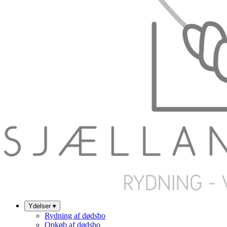
Ydelser
▾
Rydning af dødsbo
Opkøb af dødsbo