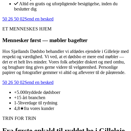
Altid en gratis og uforpligtende besigtigelse, inden du
beslutter dig
50 26 50 02
Send en besked
ET MENNESKES HJEM
Mennesker først — møbler bagefter
Hos Sjællands Dødsbo behandler vi afdødes ejendele i Gilleleje med
respekt og værdighed. Vi ved, at et dødsbo er mere end møbler —
det er et helt livs minder. Vores folk arbejder diskret og med omhu,
og brugbare ting gives gerne videre til velgørenhed. Personlige
papirer og fotografier gemmer vi altid og afleverer til de pårørende.
50 26 50 02
Send en besked
+5.000
ryddede dødsboer
+15 år
i branchen
1-5
hverdage til rydning
4,8★
fra vores kunder
TRIN FOR TRIN
Fra første opkald til ryddet bo i Gilleleje