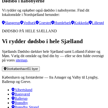
Dødsbo i nabobyerne
Vi rydder og opkøber også dødsbo i nabobyerne. Find dit
lokalområde i Nordsjælland herunder:
Slangerup
Vedbæk
Græsted
Humlebæk
Kokkedal
Lillerød
DØDSBO PÅ HELE SJÆLLAND
Vi rydder dødsbo i hele Sjælland
Sjællands Dødsbo dækker hele Sjælland samt Lolland-Falster og
Møn. Vælg dit område og find din by — eller se den fulde oversigt
på vores
sitemap
.
Storkøbenhavn
51
byer
København og forstæderne — fra Amager og Valby til Lyngby,
Ballerup og Greve.
Albertslund
Bagsværd
Ballerup
Brøndby
Brøndby Strand