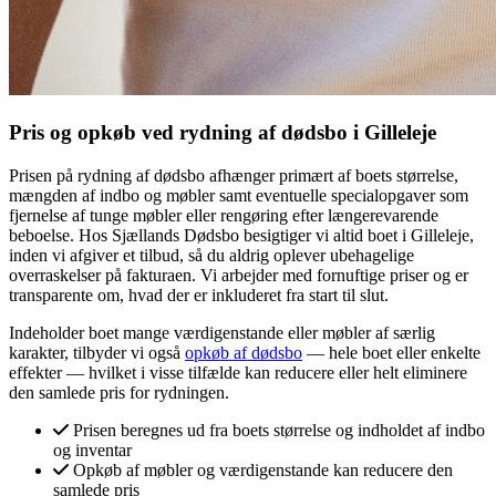
Pris og opkøb ved rydning af dødsbo i Gilleleje
Prisen på rydning af dødsbo afhænger primært af boets størrelse,
mængden af indbo og møbler samt eventuelle specialopgaver som
fjernelse af tunge møbler eller rengøring efter længerevarende
beboelse. Hos Sjællands Dødsbo besigtiger vi altid boet i Gilleleje,
inden vi afgiver et tilbud, så du aldrig oplever ubehagelige
overraskelser på fakturaen. Vi arbejder med fornuftige priser og er
transparente om, hvad der er inkluderet fra start til slut.
Indeholder boet mange værdigenstande eller møbler af særlig
karakter, tilbyder vi også
opkøb af dødsbo
— hele boet eller enkelte
effekter — hvilket i visse tilfælde kan reducere eller helt eliminere
den samlede pris for rydningen.
Prisen beregnes ud fra boets størrelse og indholdet af indbo
og inventar
Opkøb af møbler og værdigenstande kan reducere den
samlede pris