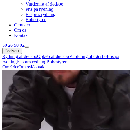
Vurdering af dødsbo
Pris på rydning
Ekspres rydning
Bobestyrer
Områder
Om os
Kontakt
50 26 50 02
Ydelser
+
Rydning af dødsbo
Opkøb af dødsbo
Vurdering af dødsbo
Pris på
rydning
Ekspres rydning
Bobestyrer
Områder
Om os
Kontakt
50 26 50 02