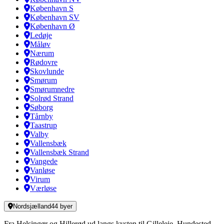
København S
København SV
København Ø
Ledøje
Måløv
Nærum
Rødovre
Skovlunde
Smørum
Smørumnedre
Solrød Strand
Søborg
Tårnby
Taastrup
Valby
Vallensbæk
Vallensbæk Strand
Vangede
Vanløse
Virum
Værløse
Nordsjælland
44
byer
Fra Helsingør og Hillerød ud langs kysten til Gilleleje, Hundested