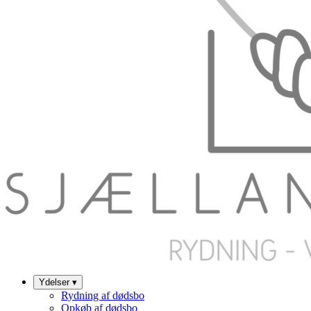
Ydelser
▾
Rydning af dødsbo
Opkøb af dødsbo