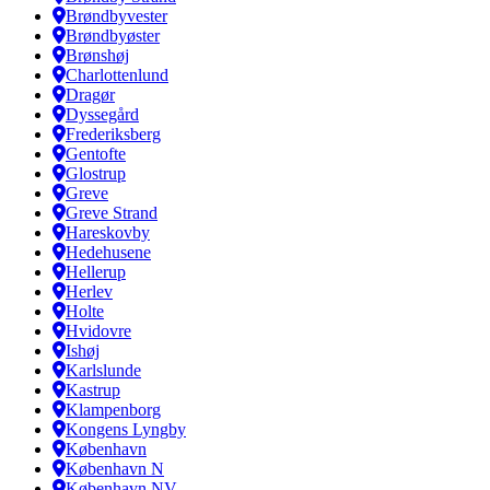
Brøndbyvester
Brøndbyøster
Brønshøj
Charlottenlund
Dragør
Dyssegård
Frederiksberg
Gentofte
Glostrup
Greve
Greve Strand
Hareskovby
Hedehusene
Hellerup
Herlev
Holte
Hvidovre
Ishøj
Karlslunde
Kastrup
Klampenborg
Kongens Lyngby
København
København N
København NV