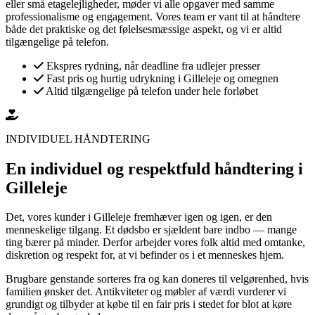
eller små etagelejligheder, møder vi alle opgaver med samme
professionalisme og engagement. Vores team er vant til at håndtere
både det praktiske og det følelsesmæssige aspekt, og vi er altid
tilgængelige på telefon.
Ekspres rydning, når deadline fra udlejer presser
Fast pris og hurtig udrykning i Gilleleje og omegnen
Altid tilgængelige på telefon under hele forløbet
INDIVIDUEL HÅNDTERING
En individuel og respektfuld håndtering i
Gilleleje
Det, vores kunder i Gilleleje fremhæver igen og igen, er den
menneskelige tilgang. Et dødsbo er sjældent bare indbo — mange
ting bærer på minder. Derfor arbejder vores folk altid med omtanke,
diskretion og respekt for, at vi befinder os i et menneskes hjem.
Brugbare genstande sorteres fra og kan doneres til velgørenhed, hvis
familien ønsker det. Antikviteter og møbler af værdi vurderer vi
grundigt og tilbyder at købe til en fair pris i stedet for blot at køre