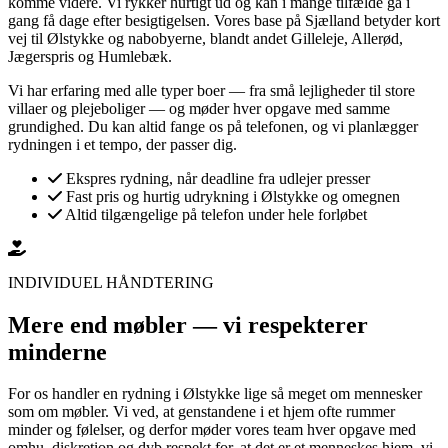
komme videre. Vi rykker hurtigt ud og kan i mange tilfælde gå i
gang få dage efter besigtigelsen. Vores base på Sjælland betyder kort
vej til Ølstykke og nabobyerne, blandt andet Gilleleje, Allerød,
Jægerspris og Humlebæk.
Vi har erfaring med alle typer boer — fra små lejligheder til store
villaer og plejeboliger — og møder hver opgave med samme
grundighed. Du kan altid fange os på telefonen, og vi planlægger
rydningen i et tempo, der passer dig.
Ekspres rydning, når deadline fra udlejer presser
Fast pris og hurtig udrykning i Ølstykke og omegnen
Altid tilgængelige på telefon under hele forløbet
INDIVIDUEL HÅNDTERING
Mere end møbler — vi respekterer
minderne
For os handler en rydning i Ølstykke lige så meget om mennesker
som om møbler. Vi ved, at genstandene i et hjem ofte rummer
minder og følelser, og derfor møder vores team hver opgave med
omhu, diskretion og dyb respekt for, at det er et menneskes hjem, vi