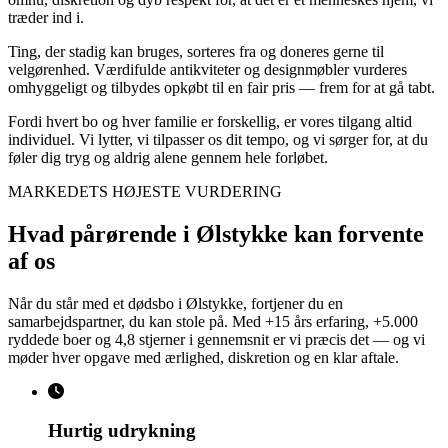
træder ind i.
Ting, der stadig kan bruges, sorteres fra og doneres gerne til
velgørenhed. Værdifulde antikviteter og designmøbler vurderes
omhyggeligt og tilbydes opkøbt til en fair pris — frem for at gå tabt.
Fordi hvert bo og hver familie er forskellig, er vores tilgang altid
individuel. Vi lytter, vi tilpasser os dit tempo, og vi sørger for, at du
føler dig tryg og aldrig alene gennem hele forløbet.
MARKEDETS HØJESTE VURDERING
Hvad pårørende i Ølstykke kan forvente
af os
Når du står med et dødsbo i Ølstykke, fortjener du en
samarbejdspartner, du kan stole på. Med +15 års erfaring, +5.000
ryddede boer og 4,8 stjerner i gennemsnit er vi præcis det — og vi
møder hver opgave med ærlighed, diskretion og en klar aftale.
Hurtig udrykning