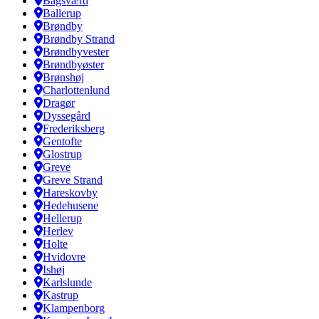
Bagsværd
Ballerup
Brøndby
Brøndby Strand
Brøndbyvester
Brøndbyøster
Brønshøj
Charlottenlund
Dragør
Dyssegård
Frederiksberg
Gentofte
Glostrup
Greve
Greve Strand
Hareskovby
Hedehusene
Hellerup
Herlev
Holte
Hvidovre
Ishøj
Karlslunde
Kastrup
Klampenborg