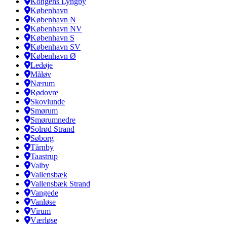
Kongens Lyngby
København
København N
København NV
København S
København SV
København Ø
Ledøje
Måløv
Nærum
Rødovre
Skovlunde
Smørum
Smørumnedre
Solrød Strand
Søborg
Tårnby
Taastrup
Valby
Vallensbæk
Vallensbæk Strand
Vangede
Vanløse
Virum
Værløse