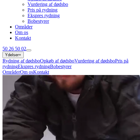
Vurdering af dødsbo
Pris på rydning
Ekspres rydning
Bobestyrer
Områder
Om os
Kontakt
50 26 50 02
Ydelser
+
Rydning af dødsbo
Opkøb af dødsbo
Vurdering af dødsbo
Pris på
rydning
Ekspres rydning
Bobestyrer
Områder
Om os
Kontakt
50 26 50 02