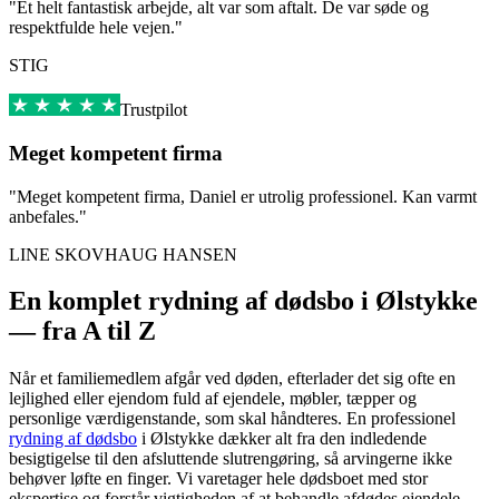
"Et helt fantastisk arbejde, alt var som aftalt. De var søde og
respektfulde hele vejen."
STIG
Trustpilot
Meget kompetent firma
"Meget kompetent firma, Daniel er utrolig professionel. Kan varmt
anbefales."
LINE SKOVHAUG HANSEN
En komplet rydning af dødsbo i Ølstykke
— fra A til Z
Når et familiemedlem afgår ved døden, efterlader det sig ofte en
lejlighed eller ejendom fuld af ejendele, møbler, tæpper og
personlige værdigenstande, som skal håndteres. En professionel
rydning af dødsbo
i Ølstykke dækker alt fra den indledende
besigtigelse til den afsluttende slutrengøring, så arvingerne ikke
behøver løfte en finger. Vi varetager hele dødsboet med stor
ekspertise og forstår vigtigheden af at behandle afdødes ejendele