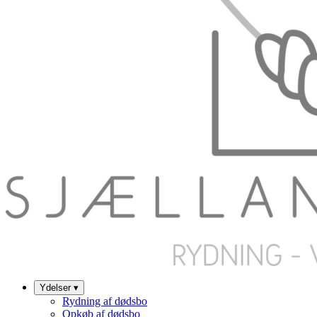
Ydelser
▾
Rydning af dødsbo
Opkøb af dødsbo