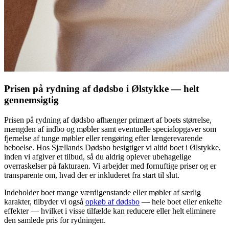
Prisen på rydning af dødsbo i Ølstykke — helt
gennemsigtig
Prisen på rydning af dødsbo afhænger primært af boets størrelse,
mængden af indbo og møbler samt eventuelle specialopgaver som
fjernelse af tunge møbler eller rengøring efter længerevarende
beboelse. Hos Sjællands Dødsbo besigtiger vi altid boet i Ølstykke,
inden vi afgiver et tilbud, så du aldrig oplever ubehagelige
overraskelser på fakturaen. Vi arbejder med fornuftige priser og er
transparente om, hvad der er inkluderet fra start til slut.
Indeholder boet mange værdigenstande eller møbler af særlig
karakter, tilbyder vi også
opkøb af dødsbo
— hele boet eller enkelte
effekter — hvilket i visse tilfælde kan reducere eller helt eliminere
den samlede pris for rydningen.