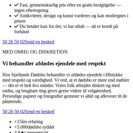
Fast, gennemskuelig pris efter en gratis besigtigelse —
ingen efterregning
Antikviteter, design og kunst vurderes og kan modregnes i
prisen
Du betaler kun for det, vi har aftalt — alt er kendt på
forhånd
50 26 50 02
Send en besked
MED OMHU OG DISKRETION
Vi behandler afdødes ejendele med respekt
Hos Sjællands Dødsbo behandler vi afdødes ejendele i Ølstykke
med respekt og værdighed. Vi ved, at et dødsbo er mere end møbler
— det er et helt livs minder. Vores folk arbejder diskret og med
omhu, og brugbare ting gives gerne videre til velgørenhed.
Personlige papirer og fotografier gemmer vi altid og afleverer til de
pårørende.
50 26 50 02
Send en besked
+15
års erfaring
+5.000
dødsbo ryddet
4,8★
i gennemsnit