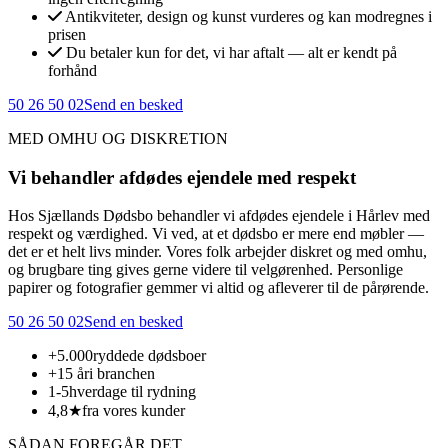
Antikviteter, design og kunst vurderes og kan modregnes i
prisen
Du betaler kun for det, vi har aftalt — alt er kendt på
forhånd
50 26 50 02
Send en besked
MED OMHU OG DISKRETION
Vi behandler afdødes ejendele med respekt
Hos Sjællands Dødsbo behandler vi afdødes ejendele i Hårlev med
respekt og værdighed. Vi ved, at et dødsbo er mere end møbler —
det er et helt livs minder. Vores folk arbejder diskret og med omhu,
og brugbare ting gives gerne videre til velgørenhed. Personlige
papirer og fotografier gemmer vi altid og afleverer til de pårørende.
50 26 50 02
Send en besked
+5.000
ryddede dødsboer
+15 år
i branchen
1-5
hverdage til rydning
4,8★
fra vores kunder
SÅDAN FOREGÅR DET