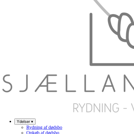
Ydelser
▾
Rydning af dødsbo
Opkøb af dødsbo