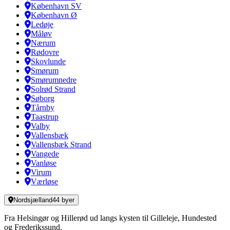
København SV
København Ø
Ledøje
Måløv
Nærum
Rødovre
Skovlunde
Smørum
Smørumnedre
Solrød Strand
Søborg
Tårnby
Taastrup
Valby
Vallensbæk
Vallensbæk Strand
Vangede
Vanløse
Virum
Værløse
Nordsjælland
44
byer
Fra Helsingør og Hillerød ud langs kysten til Gilleleje, Hundested
og Frederikssund.