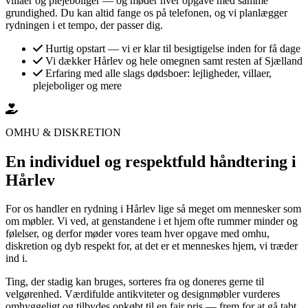
villaer og plejeboliger — og møder hver opgave med samme
grundighed. Du kan altid fange os på telefonen, og vi planlægger
rydningen i et tempo, der passer dig.
Hurtig opstart — vi er klar til besigtigelse inden for få dage
Vi dækker Hårlev og hele omegnen samt resten af Sjælland
Erfaring med alle slags dødsboer: lejligheder, villaer,
plejeboliger og mere
OMHU & DISKRETION
En individuel og respektfuld håndtering i
Hårlev
For os handler en rydning i Hårlev lige så meget om mennesker som
om møbler. Vi ved, at genstandene i et hjem ofte rummer minder og
følelser, og derfor møder vores team hver opgave med omhu,
diskretion og dyb respekt for, at det er et menneskes hjem, vi træder
ind i.
Ting, der stadig kan bruges, sorteres fra og doneres gerne til
velgørenhed. Værdifulde antikviteter og designmøbler vurderes
omhyggeligt og tilbydes opkøbt til en fair pris — frem for at gå tabt.