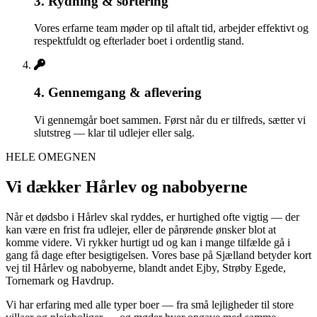
3. Rydning & sortering
Vores erfarne team møder op til aftalt tid, arbejder effektivt og
respektfuldt og efterlader boet i ordentlig stand.
4. Gennemgang & aflevering
Vi gennemgår boet sammen. Først når du er tilfreds, sætter vi
slutstreg — klar til udlejer eller salg.
HELE OMEGNEN
Vi dækker Hårlev og nabobyerne
Når et dødsbo i Hårlev skal ryddes, er hurtighed ofte vigtig — der
kan være en frist fra udlejer, eller de pårørende ønsker blot at
komme videre. Vi rykker hurtigt ud og kan i mange tilfælde gå i
gang få dage efter besigtigelsen. Vores base på Sjælland betyder kort
vej til Hårlev og nabobyerne, blandt andet Ejby, Strøby Egede,
Tornemark og Havdrup.
Vi har erfaring med alle typer boer — fra små lejligheder til store