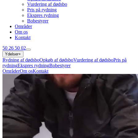
Vurdering af dødsbo
Pris på rydning
Ekspres rydning
Bobestyrer
Områder
Om os
Kontakt
50 26 50 02
Ydelser
+
Rydning af dødsbo
Opkøb af dødsbo
Vurdering af dødsbo
Pris på
rydning
Ekspres rydning
Bobestyrer
Områder
Om os
Kontakt
50 26 50 02