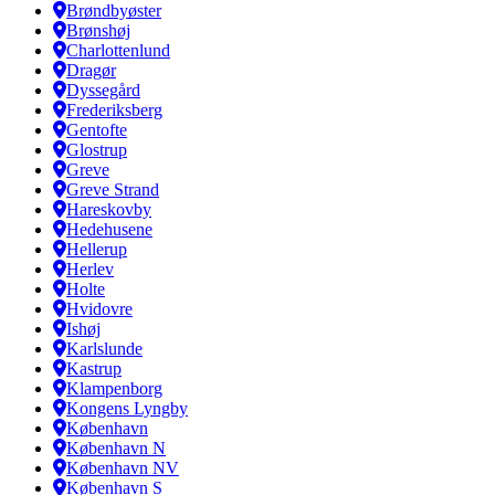
Brøndbyøster
Brønshøj
Charlottenlund
Dragør
Dyssegård
Frederiksberg
Gentofte
Glostrup
Greve
Greve Strand
Hareskovby
Hedehusene
Hellerup
Herlev
Holte
Hvidovre
Ishøj
Karlslunde
Kastrup
Klampenborg
Kongens Lyngby
København
København N
København NV
København S