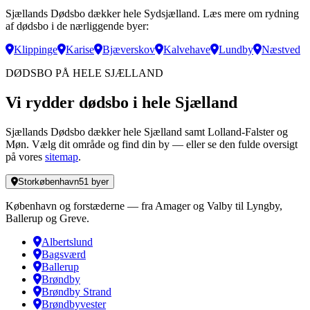
Sjællands Dødsbo dækker hele Sydsjælland. Læs mere om rydning
af dødsbo i de nærliggende byer:
Klippinge
Karise
Bjæverskov
Kalvehave
Lundby
Næstved
DØDSBO PÅ HELE SJÆLLAND
Vi rydder dødsbo i hele Sjælland
Sjællands Dødsbo dækker hele Sjælland samt Lolland-Falster og
Møn. Vælg dit område og find din by — eller se den fulde oversigt
på vores
sitemap
.
Storkøbenhavn
51
byer
København og forstæderne — fra Amager og Valby til Lyngby,
Ballerup og Greve.
Albertslund
Bagsværd
Ballerup
Brøndby
Brøndby Strand
Brøndbyvester