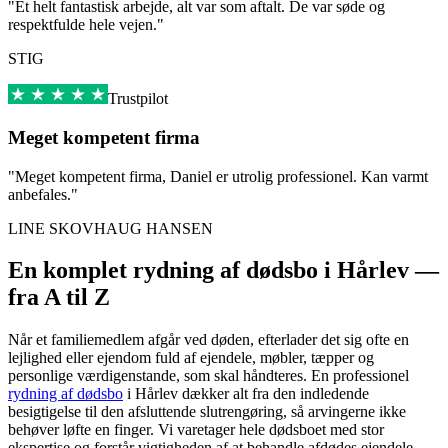
"Et helt fantastisk arbejde, alt var som aftalt. De var søde og
respektfulde hele vejen."
STIG
Trustpilot
Meget kompetent firma
"Meget kompetent firma, Daniel er utrolig professionel. Kan varmt
anbefales."
LINE SKOVHAUG HANSEN
En komplet rydning af dødsbo i Hårlev —
fra A til Z
Når et familiemedlem afgår ved døden, efterlader det sig ofte en
lejlighed eller ejendom fuld af ejendele, møbler, tæpper og
personlige værdigenstande, som skal håndteres. En professionel
rydning af dødsbo
i Hårlev dækker alt fra den indledende
besigtigelse til den afsluttende slutrengøring, så arvingerne ikke
behøver løfte en finger. Vi varetager hele dødsboet med stor
ekspertise og forstår vigtigheden af at behandle afdødes ejendele