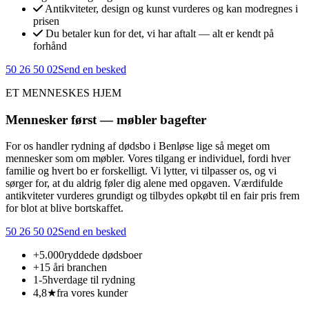
Antikviteter, design og kunst vurderes og kan modregnes i
prisen
Du betaler kun for det, vi har aftalt — alt er kendt på
forhånd
50 26 50 02
Send en besked
ET MENNESKES HJEM
Mennesker først — møbler bagefter
For os handler rydning af dødsbo i Benløse lige så meget om
mennesker som om møbler. Vores tilgang er individuel, fordi hver
familie og hvert bo er forskelligt. Vi lytter, vi tilpasser os, og vi
sørger for, at du aldrig føler dig alene med opgaven. Værdifulde
antikviteter vurderes grundigt og tilbydes opkøbt til en fair pris frem
for blot at blive bortskaffet.
50 26 50 02
Send en besked
+5.000
ryddede dødsboer
+15 år
i branchen
1-5
hverdage til rydning
4,8★
fra vores kunder