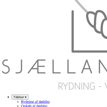
Ydelser
▾
Rydning af dødsbo
Opkøb af dødsbo