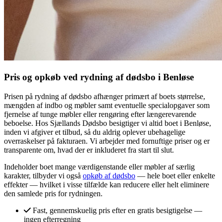
Pris og opkøb ved rydning af dødsbo i Benløse
Prisen på rydning af dødsbo afhænger primært af boets størrelse,
mængden af indbo og møbler samt eventuelle specialopgaver som
fjernelse af tunge møbler eller rengøring efter længerevarende
beboelse. Hos Sjællands Dødsbo besigtiger vi altid boet i Benløse,
inden vi afgiver et tilbud, så du aldrig oplever ubehagelige
overraskelser på fakturaen. Vi arbejder med fornuftige priser og er
transparente om, hvad der er inkluderet fra start til slut.
Indeholder boet mange værdigenstande eller møbler af særlig
karakter, tilbyder vi også
opkøb af dødsbo
— hele boet eller enkelte
effekter — hvilket i visse tilfælde kan reducere eller helt eliminere
den samlede pris for rydningen.
Fast, gennemskuelig pris efter en gratis besigtigelse —
ingen efterregning