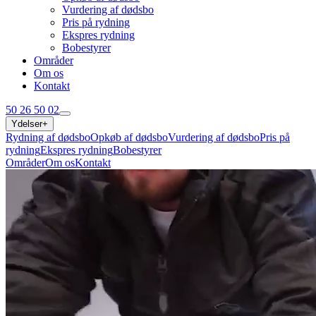
Vurdering af dødsbo
Pris på rydning
Ekspres rydning
Bobestyrer
Områder
Om os
Kontakt
50 26 50 02
Ydelser
+
Rydning af dødsbo
Opkøb af dødsbo
Vurdering af dødsbo
Pris på
rydning
Ekspres rydning
Bobestyrer
Områder
Om os
Kontakt
50 26 50 02