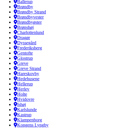
Ballerup
Brøndby
Brøndby Strand
Brøndbyvester
Brøndbyøster
Brønshøj
Charlottenlund
Dragør
Dyssegård
Frederiksberg
Gentofte
Glostrup
Greve
Greve Strand
Hareskovby
Hedehusene
Hellerup
Herlev
Holte
Hvidovre
Ishøj
Karlslunde
Kastrup
Klampenborg
Kongens Lyngby