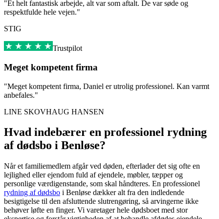
"Et helt fantastisk arbejde, alt var som aftalt. De var søde og
respektfulde hele vejen."
STIG
Trustpilot
Meget kompetent firma
"Meget kompetent firma, Daniel er utrolig professionel. Kan varmt
anbefales."
LINE SKOVHAUG HANSEN
Hvad indebærer en professionel rydning
af dødsbo i Benløse?
Når et familiemedlem afgår ved døden, efterlader det sig ofte en
lejlighed eller ejendom fuld af ejendele, møbler, tæpper og
personlige værdigenstande, som skal håndteres. En professionel
rydning af dødsbo
i Benløse dækker alt fra den indledende
besigtigelse til den afsluttende slutrengøring, så arvingerne ikke
behøver løfte en finger. Vi varetager hele dødsboet med stor
ekspertise og forstår vigtigheden af at behandle afdødes ejendele