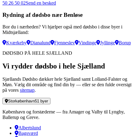
50 26 50 02
Send en besked
Rydning af dødsbo nær Benløse
Bor du i nærheden? Vi hjælper også med dødsbo i disse byer i
Midtsjælland:
Kværkeby
Dianalund
Fjenneslev
Vindinge
Jyllinge
Borup
DØDSBO PÅ HELE SJÆLLAND
Vi rydder dødsbo i hele Sjælland
Sjællands Dødsbo dækker hele Sjælland samt Lolland-Falster og
Møn. Vælg dit område og find din by — eller se den fulde oversigt
på vores
sitemap
.
Storkøbenhavn
51
byer
København og forstæderne — fra Amager og Valby til Lyngby,
Ballerup og Greve.
Albertslund
Bagsværd