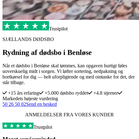
Trustpilot
SJÆLLANDS DØDSBO
Rydning af dødsbo i Benløse
Når et dødsbo i Benløse skal tømmes, kan opgaven hurtigt føles
uoverskuelig midt i sorgen. Vi løfter sortering, nedpakning og
bortkørsel for dig — helt uforpligtende og med omtanke for det, der
står tilbage.
+15 års erfaring
+5.000 dødsbo ryddet
+4.8 stjerner
Markedets højeste vurdering
50 26 50 02
Send en besked
ANMELDELSER FRA VORES KUNDER
Trustpilot