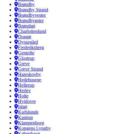
Brøndby
Brøndby Strand
Brøndbyvester
Brøndbyøster
Brønshøj
Charlottenlund
Dragør
Dyssegård
Frederiksberg
Gentofte
Glostrup
Greve
Greve Strand
Hareskovby
Hedehusene
Hellerup
Herlev
Holte
Hvidovre
Ishøj
Karlslunde
Kastrup
Klampenborg
Kongens Lyngby
København