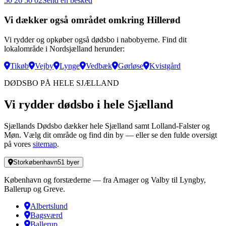
50 26 50 02
Send en besked
Vi dækker også området omkring Hillerød
Vi rydder og opkøber også dødsbo i nabobyerne. Find dit
lokalområde i Nordsjælland herunder:
Tikøb
Vejby
Lynge
Vedbæk
Gørløse
Kvistgård
DØDSBO PÅ HELE SJÆLLAND
Vi rydder dødsbo i hele Sjælland
Sjællands Dødsbo dækker hele Sjælland samt Lolland-Falster og
Møn. Vælg dit område og find din by — eller se den fulde oversigt
på vores
sitemap
.
Storkøbenhavn
51
byer
København og forstæderne — fra Amager og Valby til Lyngby,
Ballerup og Greve.
Albertslund
Bagsværd
Ballerup