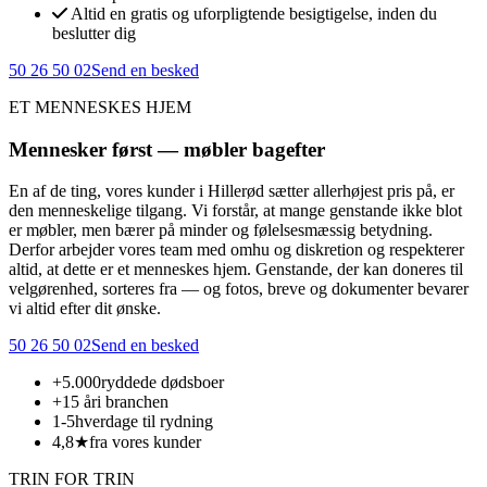
Altid en gratis og uforpligtende besigtigelse, inden du
beslutter dig
50 26 50 02
Send en besked
ET MENNESKES HJEM
Mennesker først — møbler bagefter
En af de ting, vores kunder i Hillerød sætter allerhøjest pris på, er
den menneskelige tilgang. Vi forstår, at mange genstande ikke blot
er møbler, men bærer på minder og følelsesmæssig betydning.
Derfor arbejder vores team med omhu og diskretion og respekterer
altid, at dette er et menneskes hjem. Genstande, der kan doneres til
velgørenhed, sorteres fra — og fotos, breve og dokumenter bevarer
vi altid efter dit ønske.
50 26 50 02
Send en besked
+5.000
ryddede dødsboer
+15 år
i branchen
1-5
hverdage til rydning
4,8★
fra vores kunder
TRIN FOR TRIN