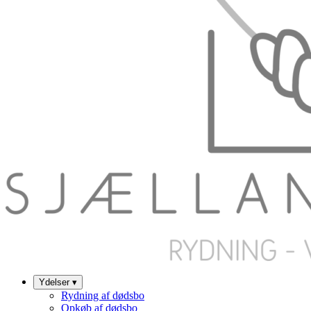
Ydelser
▾
Rydning af dødsbo
Opkøb af dødsbo