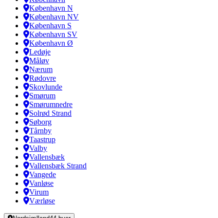
København N
København NV
København S
København SV
København Ø
Ledøje
Måløv
Nærum
Rødovre
Skovlunde
Smørum
Smørumnedre
Solrød Strand
Søborg
Tårnby
Taastrup
Valby
Vallensbæk
Vallensbæk Strand
Vangede
Vanløse
Virum
Værløse