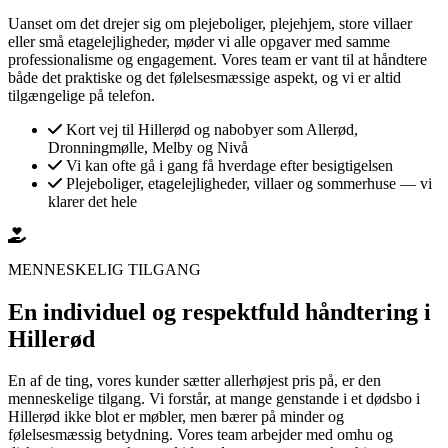
Uanset om det drejer sig om plejeboliger, plejehjem, store villaer
eller små etagelejligheder, møder vi alle opgaver med samme
professionalisme og engagement. Vores team er vant til at håndtere
både det praktiske og det følelsesmæssige aspekt, og vi er altid
tilgængelige på telefon.
Kort vej til Hillerød og nabobyer som Allerød,
Dronningmølle, Melby og Nivå
Vi kan ofte gå i gang få hverdage efter besigtigelsen
Plejeboliger, etagelejligheder, villaer og sommerhuse — vi
klarer det hele
MENNESKELIG TILGANG
En individuel og respektfuld håndtering i
Hillerød
En af de ting, vores kunder sætter allerhøjest pris på, er den
menneskelige tilgang. Vi forstår, at mange genstande i et dødsbo i
Hillerød ikke blot er møbler, men bærer på minder og
følelsesmæssig betydning. Vores team arbejder med omhu og