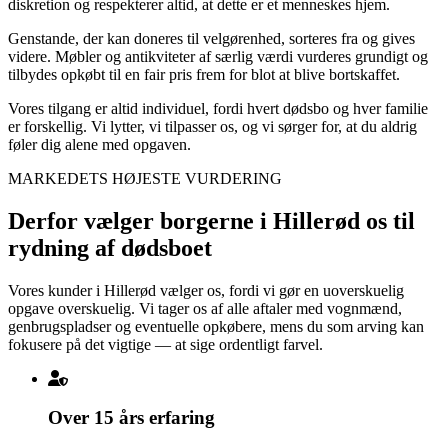
diskretion og respekterer altid, at dette er et menneskes hjem.
Genstande, der kan doneres til velgørenhed, sorteres fra og gives
videre. Møbler og antikviteter af særlig værdi vurderes grundigt og
tilbydes opkøbt til en fair pris frem for blot at blive bortskaffet.
Vores tilgang er altid individuel, fordi hvert dødsbo og hver familie
er forskellig. Vi lytter, vi tilpasser os, og vi sørger for, at du aldrig
føler dig alene med opgaven.
MARKEDETS HØJESTE VURDERING
Derfor vælger borgerne i Hillerød os til
rydning af dødsboet
Vores kunder i Hillerød vælger os, fordi vi gør en uoverskuelig
opgave overskuelig. Vi tager os af alle aftaler med vognmænd,
genbrugspladser og eventuelle opkøbere, mens du som arving kan
fokusere på det vigtige — at sige ordentligt farvel.
Over 15 års erfaring