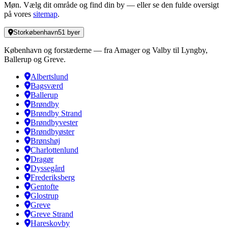
Møn. Vælg dit område og find din by — eller se den fulde oversigt
på vores
sitemap
.
Storkøbenhavn
51
byer
København og forstæderne — fra Amager og Valby til Lyngby,
Ballerup og Greve.
Albertslund
Bagsværd
Ballerup
Brøndby
Brøndby Strand
Brøndbyvester
Brøndbyøster
Brønshøj
Charlottenlund
Dragør
Dyssegård
Frederiksberg
Gentofte
Glostrup
Greve
Greve Strand
Hareskovby