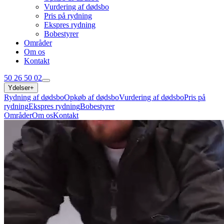
Vurdering af dødsbo
Pris på rydning
Ekspres rydning
Bobestyrer
Områder
Om os
Kontakt
50 26 50 02
Ydelser
+
Rydning af dødsbo
Opkøb af dødsbo
Vurdering af dødsbo
Pris på
rydning
Ekspres rydning
Bobestyrer
Områder
Om os
Kontakt
50 26 50 02