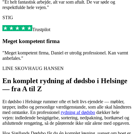
"Et helt fantastisk arbejde, alt var som aftalt. De var søde og
respektfulde hele vejen."
STIG
Trustpilot
Meget kompetent firma
"Meget kompetent firma, Daniel er utrolig professionel. Kan varmt
anbefales."
LINE SKOVHAUG HANSEN
En komplet rydning af dødsbo i Helsinge
— fra A til Z
Et dødsbo i Helsinge rummer ofte et helt livs ejendele — møbler,
tæpper, indbo og personlige værdigenstande, som alle skal håndteres
med omtanke. En professionel
rydning af dødsbo
dækker hele
vejen: indledende besigtigelse, sortering, nedpakning, bortkørsel og
afsluttende rengøring, så de pårørende ikke står alene med opgaven.
Hos Sjællands Dødsbo får du én komplet løsning, uanset om boet er