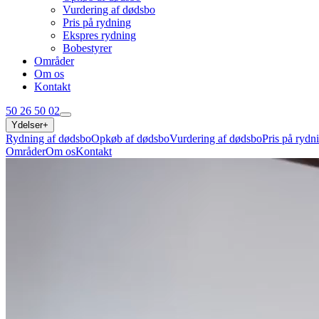
Vurdering af dødsbo
Pris på rydning
Ekspres rydning
Bobestyrer
Områder
Om os
Kontakt
50 26 50 02
Ydelser
+
Rydning af dødsbo
Opkøb af dødsbo
Vurdering af dødsbo
Pris på rydn
Områder
Om os
Kontakt
50 26 50 02