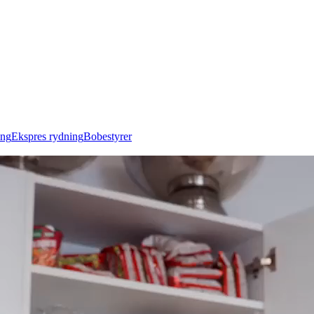
ing
Ekspres rydning
Bobestyrer