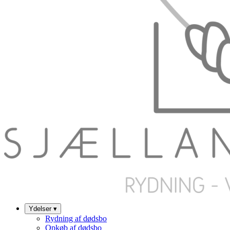
Ydelser
▾
Rydning af dødsbo
Opkøb af dødsbo