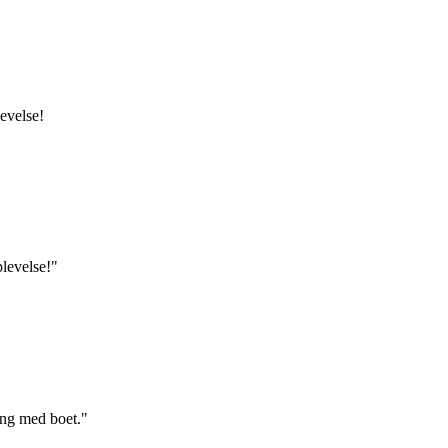
evelse!
plevelse!"
ang med boet."