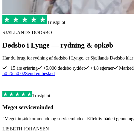
Trustpilot
SJÆLLANDS DØDSBO
Dødsbo i Lynge — rydning & opkøb
Har du brug for rydning af dødsbo i Lynge, er Sjællands Dødsbo klar 
+15 års erfaring
+5.000 dødsbo ryddet
+4.8 stjerner
Markede
50 26 50 02
Send en besked
Trustpilot
Meget serviceminded
"Meget imødekommende og serviceminded. Effektiv både i gennemg
LISBETH JOHANSEN